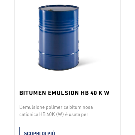
BITUMEN EMULSION HB 40 K W
L’emulsione polimerica bituminosa
cationica HB 40K (W) è usata per
spruzzatura preliminare prima
dell’asfaltatura a caldo come strato di
SCOPRI DI PIÙ