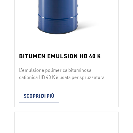
BITUMEN EMULSION HB 40 K
L’emulsione polimerica bituminosa
cationica HB 40 K è usata per spruzzatura
preliminare prima dell’asfaltatura a caldo
come strato di legante tra il supporto e lo
SCOPRI DI PIÙ
strato usurato di asfalto. Il prodotto va
posato a spruzzo. Il prodotto è conforme
alle norme SIST EN 13808 e SIST 1036.