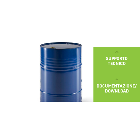
legante tra il supporto e lo strato usurato
di asfalto. Il prodotto va posato a spruzzo.
Date le sue eccezionali caratteristiche può
essere usata durante la stagione fredda,
quando la temperatura si aggira sui 0° C. …
Continued
SUPPORTO
TECNICO
DOCUMENTAZIONE/
DOWNLOAD
BITUMEN EMULSION HB 60 K-PM