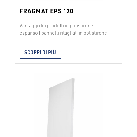
FRAGMAT EPS 120
Vantaggi dei prodotti in polistirene
espanso I pannelli ritagliati in polistirene
espanso FRAGMAT EPS F 120 si utilizzano
per l’isolamento termico di pavimenti, tetti
SCOPRI DI PIÙ
piani, sottotetti. I pannelli vengono posati
a seconda del loro utilizzo con collanti o
con fissaggio meccanico; o vengono
posati anche senza fissaggio. Durante
l’installazione vanno rispettate le
istruzioni e le …
Continued