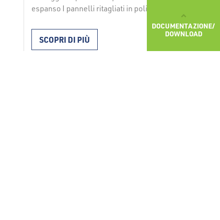
espanso I pannelli ritagliati in polistirene
espanso FRAGMAT EPS 300 si utilizzano
DOCUMENTAZIONE/
per l’isolamento termico di tetti piani,
DOWNLOAD
SCOPRI DI PIÙ
pavimenti con carico elevato,
riscaldamento a pavimento, frigoriferi. I
pannelli vengono posati a seconda del
loro utilizzo con collanti o con fissaggio
meccanico; o vengono posati anche senza
fissaggio. Durante l’installazione vanno …
Continued