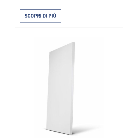
espanso FRAGMAT EPS F 100 si utilizzano
per l’isolamento termico di pavimenti, tetti
SCOPRI DI PIÙ
piani, sottotetti, riscaldamento a
pavimento, frigoriferi. I pannelli vengono
posati a seconda del loro utilizzo con
collanti o con fissaggio meccanico; o
vengono posati anche senza fissaggio.
Durante l’installazione vanno rispettate …
Continued