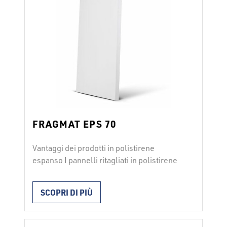
FRAGMAT EPS 70
Vantaggi dei prodotti in polistirene
espanso I pannelli ritagliati in polistirene
espanso FRAGMAT EPS 70 si utilizzano
per pavimenti con isolamento termico di
SCOPRI DI PIÙ
spessore ridotto e con carico ridotto
nonché per sottotetti, facciate rivestite a
cortina … I pannelli vengono posati a