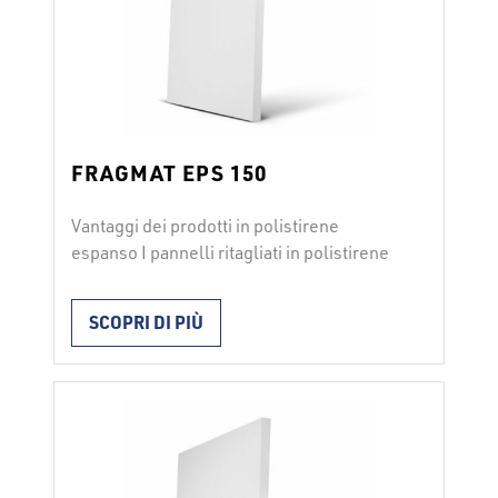
FRAGMAT EPS 150
Vantaggi dei prodotti in polistirene
espanso I pannelli ritagliati in polistirene
espanso FRAGMAT EPS 150 si utilizzano
per l’isolamento termico di pavimenti
SCOPRI DI PIÙ
(carichi elevati, superfici pedonali e di
servizio), pavimenti con elevato spessore
di isolamento termico, pavimenti con
carico elevato, isolamento di solai freddi
con eventuale superficie calpestabile. I
pannelli vengono posati a seconda del …
Continued