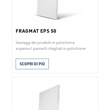
FRAGMAT EPS 50
Vantaggi dei prodotti in polistirene
espanso I pannelli ritagliati in polistirene
espanso EPS FRAGMAT 50 si utilizzano
per l’isolamento termico in luoghi dove
SCOPRI DI PIÙ
non è richiesta portanza (solai, pavimenti
e altri punti con un carico minore), per
facciate rivestite a cortina … I pannelli
vengono posati a seconda del loro utilizzo
con collanti o con …
Continued