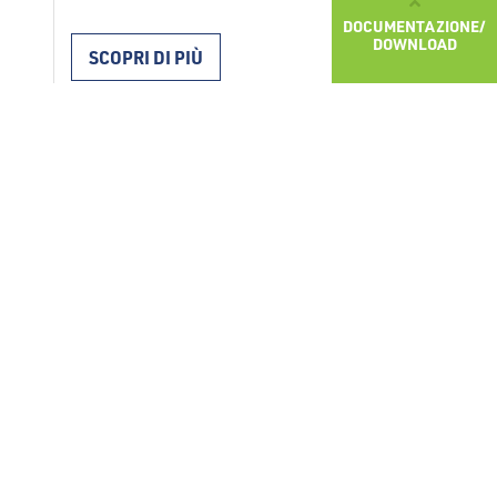
isolamento maggiorato con
DOCUMENTAZIONE/
sovrapposizione FRAGMAT NEO SUPER F
DOWNLOAD
SCOPRI DI PIÙ
034 si utilizzano per l’isolamento termico
nei sistemi di facciata ETICS in conformità
con ETAG 004. I pannelli vengono
installati con collanti per facciata o con
l’aggiunta di fissatori meccanici. Durante
l’installazione vanno rispettate le …
Continued