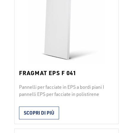
FRAGMAT EPS F 041
Pannelli per facciate in EPS a bordi piani I
pannelli EPS per facciate in polistirene
espanso FRAGMAT EPS F 041 si utilizzano
per l’isolamento termico nei sistemi di
SCOPRI DI PIÙ
facciata ETICS in conformità con ETAG
004. I pannelli vengono installati con
collanti per facciata o con l’aggiunta di