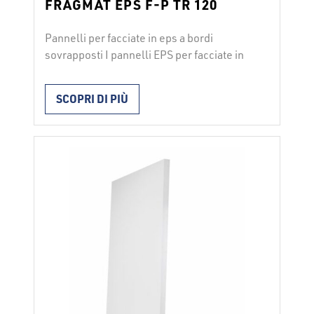
FRAGMAT EPS F-P TR 120
Pannelli per facciate in eps a bordi
sovrapposti I pannelli EPS per facciate in
polistirene espanso con sovrapposizione
FRAGMAT EPS F-P TR 120 si utilizzano
SCOPRI DI PIÙ
per l’isolamento termico nei sistemi di
facciata ETICS in conformità con ETAG 4. I
pannelli vengono installati con collanti per
facciata o con l’aggiunta di fissatori
meccanici. Durante l’installazione vanno
…
Continued