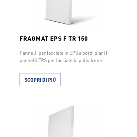
FRAGMAT EPS F TR 150
Pannelli per facciate in EPS a bordi piani I
pannelli EPS per facciate in polistirene
espanso FRAGMAT EPS F TR 150 si
utilizzano per l’isolamento termico nei
SCOPRI DI PIÙ
sistemi di facciata ETICS in conformità con
ETAG 004. I pannelli vengono installati
con collanti per facciata o con l’aggiunta di
fissatori meccanici. Durante l’installazione
vanno rispettate le …
Continued