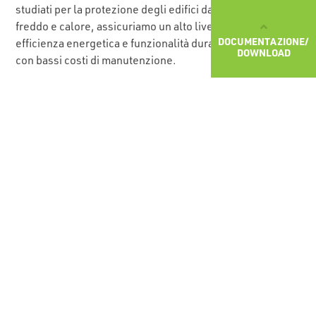
studiati per la protezione degli edifici da acqua, umidità,
freddo e calore, assicuriamo un alto livello di comfort,
DOCUMENTAZIONE/
efficienza energetica e funzionalità duratura degli edifici
DOWNLOAD
con bassi costi di manutenzione.
AVETE BISOGNO DEL CONSIGLIO
DI UN ESPERTO?
Fidatevi dell’esperienza del nostro team