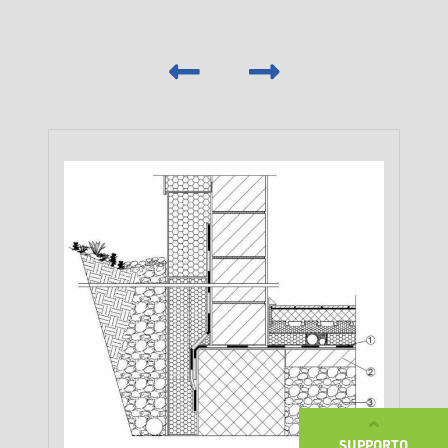
‹
›
SUPPORTO