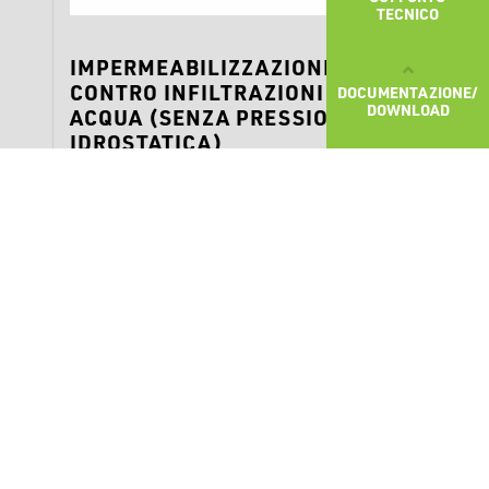
TECNICO
IMPERMEABILIZZAZIONE
CONTRO INFILTRAZIONI DI
DOCUMENTAZIONE/
DOWNLOAD
ACQUA (SENZA PRESSIONE
IDROSTATICA)
Fondazione a nastro. Campi di
applicazione: impermeabilizzazione
orizzontale e verticale di edifici su terreni
ben drenati.
SCOPRI DI PIÙ