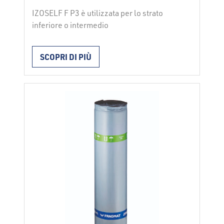
IZOSELF F P3 è utilizzata per lo strato
inferiore o intermedio
dell’impermeabilizzazione di tetti piani
che richiedono una maggiore resistenza al
SCOPRI DI PIÙ
fuoco esterno, utilizzando come strato
finale un nastro con resistenza al fuoco
esterno (Izoelast reflex F P5). La
membrana viene installata rimuovendo la
pellicola protettiva cerata e premendo
contemporaneamente la membrana contro
la base. …
Continued