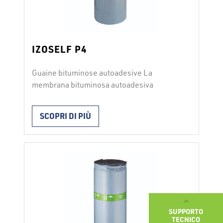
IZOSELF P4
Guaine bituminose autoadesive La
membrana bituminosa autoadesiva
IZOSELF P4 viene utilizzata monostrato
per l’impermeabilizzazione da infiltrazioni
SCOPRI DI PIÙ
di umidità dal terreno e per i sistemi di tetti
piani, a doppio strato come strato
inferiore. È protetta da una pellicola di
silicone facilmente rimovibile sul lato
inferiore e da una pellicola di PE
facilmente fusibile sul lato …
Continued
SUPPORTO
TECNICO