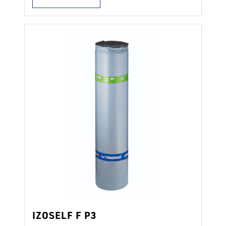
infiltrazioni di umidità, in sistemi di
impermeabilizzazione multistrato di
sottostrutture contro la pressione
idrostatica se il secondo strato di
impermeabilizzazione è applicato
mediante saldatura e in sistemi di tetti
piani a due o più strati come strato …
Continued
IZOSELF F P3