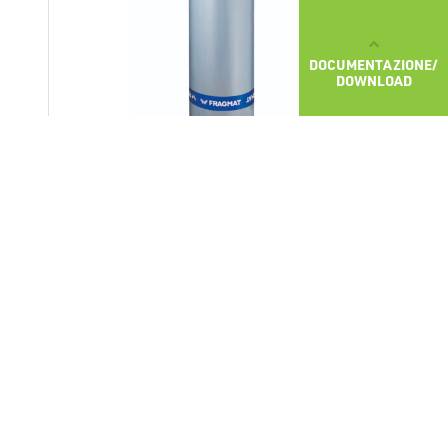
DOCUMENTAZIONE/
DOWNLOAD
IZOSELF P3 DUO
Guaina bituminosa autoadesiva per tetti
piani e fondamenta IZOSELF P3 DUO è
usata per l’impermeabilizzazione
monostrato dei pannelli di fondazione di
SCOPRI DI PIÙ
stabili, dove il bitume auto-biadesivo
viene posato tra i due strati di isolamento.
Dapprima si posa il primo strato
dell’isolamento termico, poi sopra di esso,