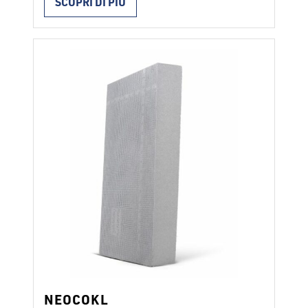
SCOPRI DI PIÙ
utilizzano per l’isolamento dello
“zoccolo”” – il fondamento della facciata di
sopra del livello di interramento nei
sistemi di facciate ETICS secondo ETAG 4
e per l’isolamento di spallette, bordi AB
dei pannelli, architravi, balconi …
Continued
NEOCOKL