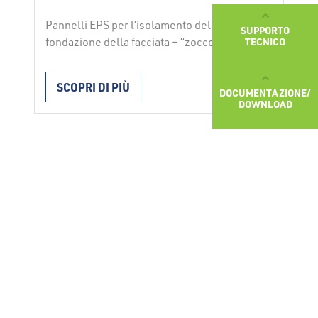
Pannelli EPS per l’isolamento della
SUPPORTO
TECNICO
fondazione della facciata – “zoccolo” I
pannelli per facciata idrorepellenti
NEOCOKL con migliore isolamento,
SCOPRI DI PIÙ
DOCUMENTAZIONE/
espansi in stampo, si utilizzano per
DOWNLOAD
l’isolamento dello “zoccolo”” – il
fondamento della facciata di sopra del
livello di interramento nei sistemi di
facciate ETICS secondo ETAG 004 e per
1
spallette, bordi AB dei pannelli, architravi,
prev
next
…
Continued
Scrivici
text