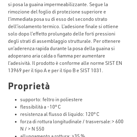
si posa la guaina impermeabilizzante. Segue la
rimozione del foglio di protezione superiore e
l’immediata posa su di esso del secondo strato
dell’isolamento termico. L’adesione finale si ottiene
solo dopo l’effetto prolungato delle forti pressioni
degli strati di assemblaggio strutturale. Per ottenere
un’aderenza rapida durante la posa della guaina si
adoperano aria calda o fiamma per aumentare
l’adesività. Il prodotto è conforme alle norme SIST EN
13969 per il tipo A e per il tipo B e SIST 1031.
Proprietà
supporto: feltro in poliestere
flessibilità a -10° C
resistenza al flusso di liquido: 120° C
forza di rottura longitudinale / trasversale:> 600
N / > N 550
allungamento a rottura: >35 %