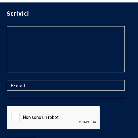
Scrivici
text
E-mail
reCaptcha