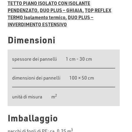
TETTO PIANO ISOLATO CON ISOLANTE
PENDENZATO,
DUO PLUS – GHIAIA,
TOP REFLEX
TERMO Isolamento termico,
DUO PLUS –
INVERDIMENTO ESTENSIVO
Dimensioni
spessore dei pannelli
1 cm - 30 cm
dimensioni dei pannelli
100 × 50 cm
2
unità di misura
m
Imballaggio
3
pacchi di fogli di PE: ca. 0,25 m