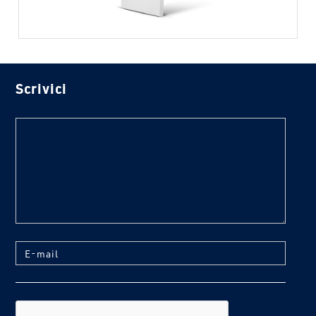
Scrivici
text
E-mail
reCaptcha