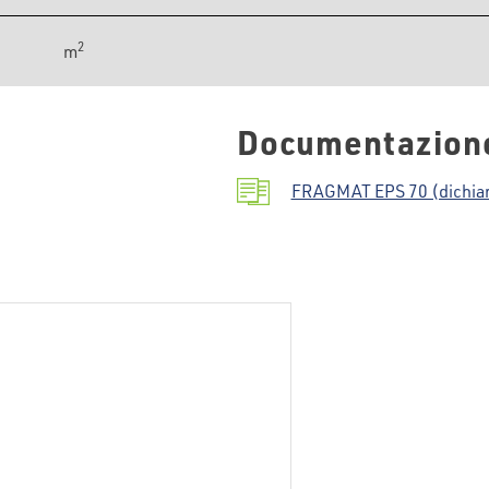
2
m
Documentazion
FRAGMAT EPS 70 (dichiara