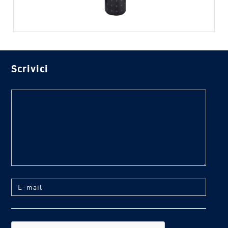
Scrivici
text
E-mail
reCaptcha