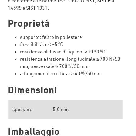
è conforme alle norme TSPI – PG.07.451, SIST EN
14695 e SIST 1031.
Proprietà
supporto
:
feltro
in
poliestere
flessibilità
a: ≤ –
5
°C
resistenza
al
flusso
di
liquido
: ≥ +1
3
0 °C
resistenza
a
trazione
:
longitudinale
≥ 700 N/50
mm;
trasversale
≥ 700 N/50 mm
allungamento
a
rottura
: ≥ 40 %/50 mm
Dimensioni
spessore
5.0 mm
Imballaggio