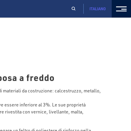
ITALIANO
osa a freddo
 di materiali da costruzione: calcestruzzo, metallo,
ve essere inferiore al 3%. Le sue proprietà
re rivestita con vernice, livellante, malta,
negare un feltro di poliestere di rinforzo nella