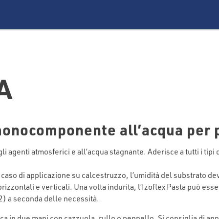
A
onocomponente all’acqua per p
 agenti atmosferici e all’acqua stagnante. Aderisce a tutti i tipi
n caso di applicazione su calcestruzzo, l’umidità del substrato de
rizzontali e verticali. Una volta indurita, l’Izoflex Pasta può esse
) a seconda delle necessità.
lica in due mani con cazzuola, rullo o pennello. Si consiglia di an