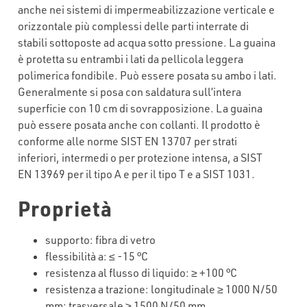
anche nei sistemi di impermeabilizzazione verticale e
orizzontale più complessi delle parti interrate di
stabili sottoposte ad acqua sotto pressione. La guaina
è protetta su entrambi i lati da pellicola leggera
polimerica fondibile. Può essere posata su ambo i lati.
Generalmente si posa con saldatura sull’intera
superficie con 10 cm di sovrapposizione. La guaina
può essere posata anche con collanti. Il prodotto è
conforme alle norme SIST EN 13707 per strati
inferiori, intermedi o per protezione intensa, a SIST
EN 13969 per il tipo A e per il tipo T e a SIST 1031.
Proprietà
supporto
:
fibra
di
vetro
flessibilità
a: ≤ -15 °C
resistenza
al
flusso
di
liquido
: ≥ +100 °C
resistenza
a
trazione
:
longitudinale
≥ 1000 N/50
mm;
trasversale
≥ 1500 N/50 mm