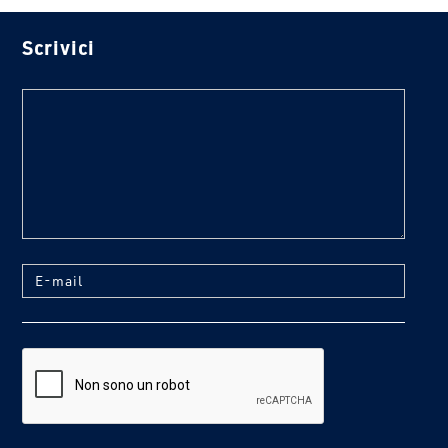
Scrivici
text
E-mail
reCaptcha