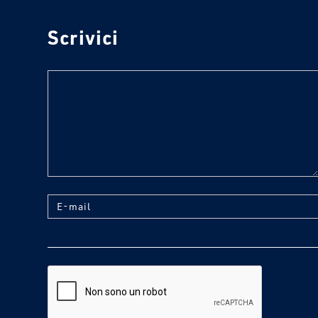
Scrivici
text
E-mail
reCaptcha