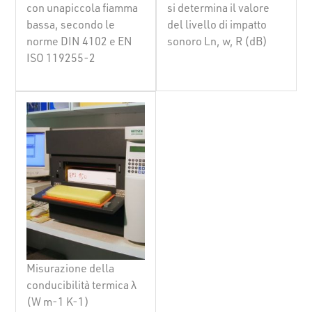
con unapiccola fiamma
si determina il valore
bassa, secondo le
del livello di impatto
norme DIN 4102 e EN
sonoro Ln, w, R (dB)
ISO 119255-2
Misurazione della
conducibilità termica λ
(W m-1 K-1)