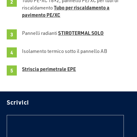
Tubo PE-XC 16×2, pannello PE/XC per tubi di
Tubo per riscaldamento a
riscaldamento
pavimento PE/XC
STIROTERMAL SOLO
Pannelli radianti
Isolamento termico sotto il pannello AB
Striscia perimetrale EPE
Scrivici
text