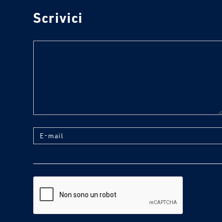
Scrivici
text
E-mail
reCaptcha