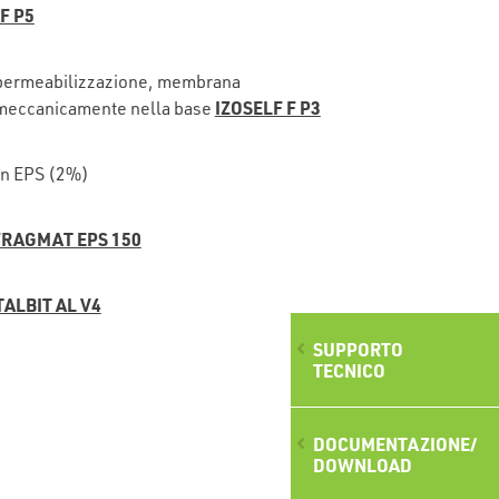
F P5
impermeabilizzazione, membrana
IZOSELF F P3
a meccanicamente nella base
in EPS (2%)
FRAGMAT EPS 150
TALBIT AL V4
SUPPORTO
TECNICO
DOCUMENTAZIONE/
DOWNLOAD