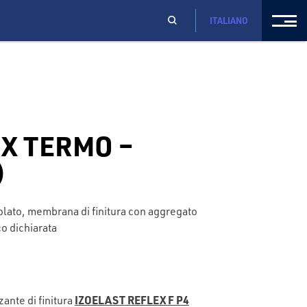
ITALIANO
X TERMO –
)
olato, membrana di finitura con aggregato
co dichiarata
IZOELAST REFLEX F P4
ante di finitura